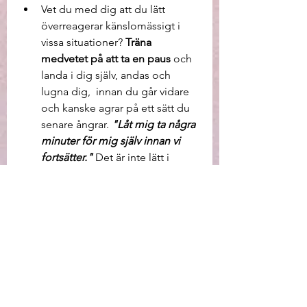
Vet du med dig att du lätt 
överreagerar känslomässigt i 
vissa situationer? 
Träna 
medvetet på att ta en paus
 och 
landa i dig själv, andas och 
lugna dig,  innan du går vidare 
och kanske agrar på ett sätt du 
senare ångrar. 
"Låt mig ta några 
minuter för mig själv innan vi 
fortsätter."
Det är inte lätt i 
början men blir lättare ju mer 
du tränar på det. 
Känner du att du lätt hamnar i 
övertänkande, negativa tankar 
som loopar? Påminn dig själv 
om att du inte 
är
 dina tankar. 
Träna på att  
betrakta dem
istället. 
Försök att få lite distans 
mellan dig och tankarna.
 En 