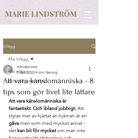
MARIE LINDSTRÖM
Inlägg
Alla inlägg
mlindstrom6
Alla inlägg
2 dec. 2022
4 min läsning
Att vara känslomänniska - 8
personlig utveckling
tips som gör livet lite lättare
Att vara känslomänniska är 
fantastiskt. Och ibland jobbigt.
 Att 
styras mer av hjärtat än hjärnan är en 
gåva
 men som med mycket annat - 
det 
kan bli för mycket 
om man inte 
finner sitt sätt att hantera och 