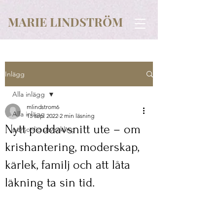
MARIE LINDSTRÖM
Inlägg
Alla inlägg
mlindstrom6
Alla inlägg
13 sep. 2022
2 min läsning
Nytt poddavsnitt ute – om
personlig utveckling
krishantering, moderskap,
kärlek, familj och att låta
läkning ta sin tid.